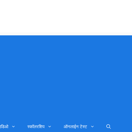
्हिडिओ
स्कॉलरशिप
ऑनलाईन टेस्ट