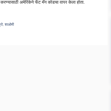
करण्यासाठी अमेरिकेने फॅट मॅन कोडचा वापर केला होता.
्रो
,
शाओमी