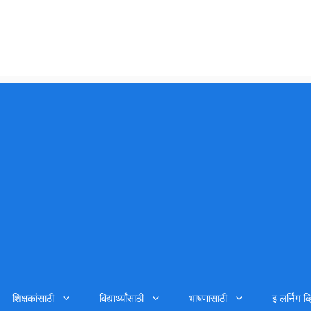
शिक्षकांसाठी
विद्यार्थ्यांसाठी
भाषणासाठी
इ लर्निग व