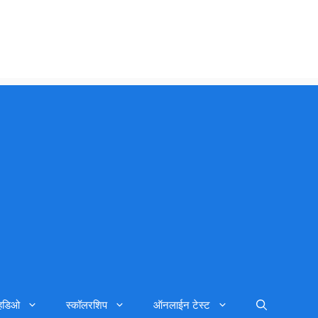
्हिडिओ
स्कॉलरशिप
ऑनलाईन टेस्ट