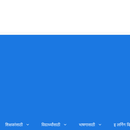
शिक्षकांसाठी
विद्यार्थ्यांसाठी
भाषणासाठी
इ लर्निग व