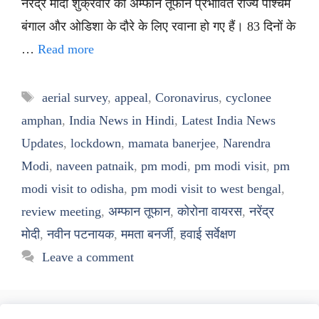
नरेंद्र मोदी शुक्रवार को अम्फान तूफान प्रभावित राज्य पश्चिम
बंगाल और ओडिशा के दौरे के लिए रवाना हो गए हैं। 83 दिनों के
…
Read more
Tags
aerial survey
,
appeal
,
Coronavirus
,
cyclonee
amphan
,
India News in Hindi
,
Latest India News
Updates
,
lockdown
,
mamata banerjee
,
Narendra
Modi
,
naveen patnaik
,
pm modi
,
pm modi visit
,
pm
modi visit to odisha
,
pm modi visit to west bengal
,
review meeting
,
अम्फान तूफान
,
कोरोना वायरस
,
नरेंद्र
मोदी
,
नवीन पटनायक
,
ममता बनर्जी
,
हवाई सर्वेक्षण
Leave a comment