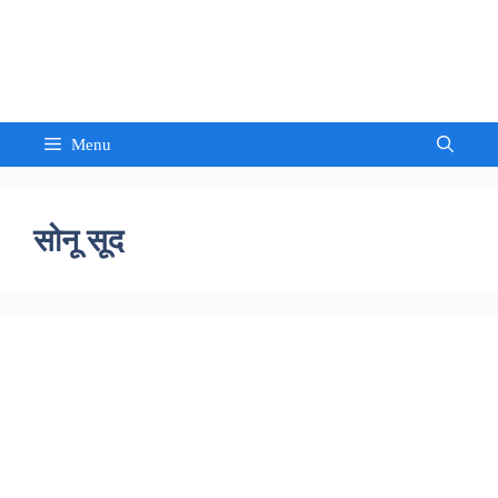
Skip
to
Sandeep Waghmore
content
Menu
सोनू सूद