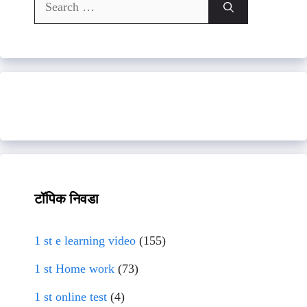
Search
for:
टॉपिक निवडा
1 st e learning video
(155)
1 st Home work
(73)
1 st online test
(4)