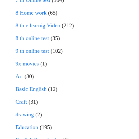
7 th Online test
(184)
8 Home work
(65)
8 th e learnig Video
(212)
8 th online test
(35)
9 th online test
(102)
9x movies
(1)
Art
(80)
Basic English
(12)
Craft
(31)
drawing
(2)
Education
(195)