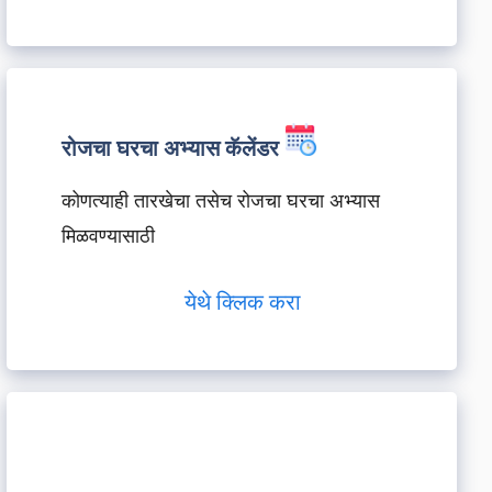
रोजचा घरचा अभ्यास कॅलेंडर
कोणत्याही तारखेचा तसेच रोजचा घरचा अभ्यास
मिळवण्यासाठी
येथे क्लिक करा