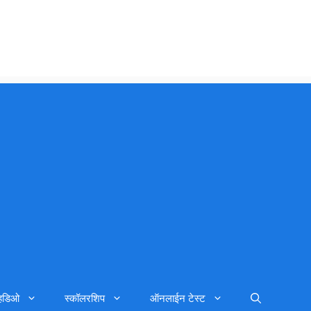
्हिडिओ
स्कॉलरशिप
ऑनलाईन टेस्ट