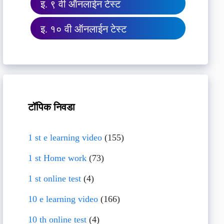
इ. ९ वी ऑनलाईन टेस्ट
इ. १० वी ऑनलाईन टेस्ट
टॉपिक निवडा
1 st e learning video
(155)
1 st Home work
(73)
1 st online test
(4)
10 e learning video
(166)
10 th online test
(4)