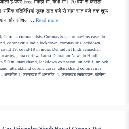
ाला ई-पेपर Free मेंकहीं भी, कभी भी। 70 वर्षों से करोड़ों
र से धार्मिक गतिविधियां सुबह सात बजे से शाम सात बजे तक शुरू
निटाइजेशन और सोशल …
Read more
0
,
Corona
,
corona crisis
,
Coronavirus
,
coronavirus cases in
and
,
coronavirus india lockdown
,
coronavirus lockdown
,
,
covid 19
,
covid-19 in india
,
Dehradun Hindi Samachar
,
ian army
,
janta curfew
,
Latest Dehradun News in Hindi
,
n 5.0 in uttarakhand
,
lockdown extension
,
unlock 1
,
unlock
hand
,
uttarakhand corona cases
,
uttarakhand coronavirus
n
,
अनलॉक-1
,
उत्तराखंड में अनलॉक -1
,
उत्तराखंड लॉकडाउन
,
कोरोना
,
: Cm Trivendra Singh Rawat Corona Test