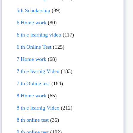
5th Scholarship
(89)
6 Home work
(80)
6 th e learning video
(117)
6 th Online Test
(125)
7 Home work
(68)
7 th e learnig Video
(183)
7 th Online test
(184)
8 Home work
(65)
8 th e learnig Video
(212)
8 th online test
(35)
9 th online test
(102)