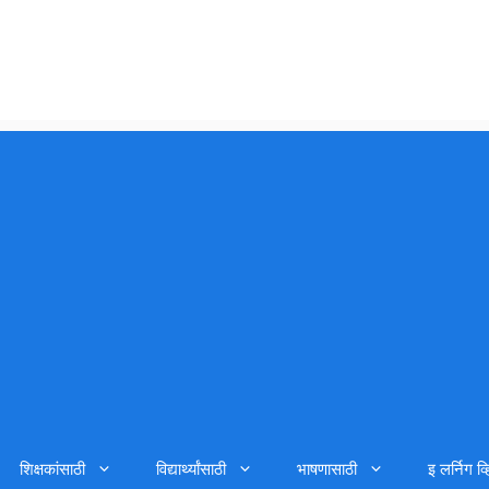
शिक्षकांसाठी
विद्यार्थ्यांसाठी
भाषणासाठी
इ लर्निग व