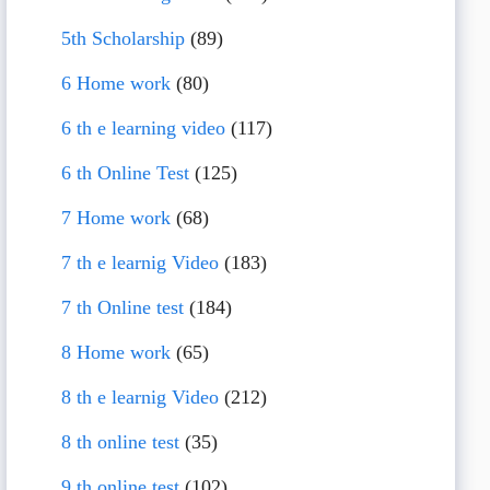
5th Scholarship
(89)
6 Home work
(80)
6 th e learning video
(117)
6 th Online Test
(125)
7 Home work
(68)
7 th e learnig Video
(183)
7 th Online test
(184)
8 Home work
(65)
8 th e learnig Video
(212)
8 th online test
(35)
9 th online test
(102)