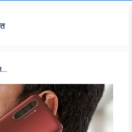
मत
ें…