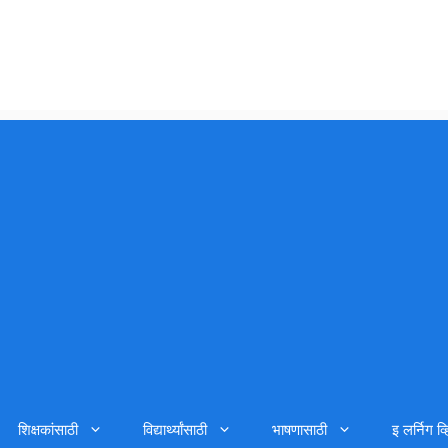
शिक्षकांसाठी
विद्यार्थ्यांसाठी
भाषणासाठी
इ लर्निग व