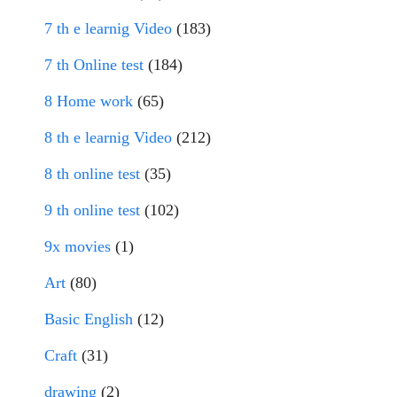
7 th e learnig Video
(183)
7 th Online test
(184)
8 Home work
(65)
8 th e learnig Video
(212)
8 th online test
(35)
9 th online test
(102)
9x movies
(1)
Art
(80)
Basic English
(12)
Craft
(31)
drawing
(2)