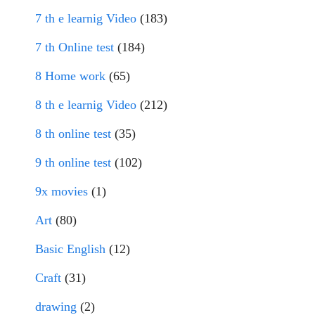
7 th e learnig Video
(183)
7 th Online test
(184)
8 Home work
(65)
8 th e learnig Video
(212)
8 th online test
(35)
9 th online test
(102)
9x movies
(1)
Art
(80)
Basic English
(12)
Craft
(31)
drawing
(2)