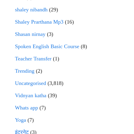
shaley nibandh
(29)
Shaley Prarthana Mp3
(16)
Shasan nirnay
(3)
Spoken English Basic Course
(8)
Teacher Transfer
(1)
Trending
(2)
Uncategorised
(3,818)
Vidnyan katha
(39)
Whats app
(7)
Yoga
(7)
इंटरनेट
(3)