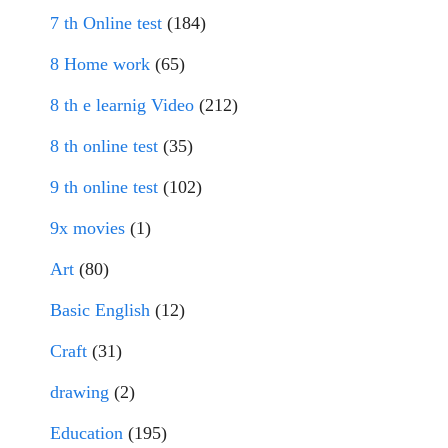
7 th Online test
(184)
8 Home work
(65)
8 th e learnig Video
(212)
8 th online test
(35)
9 th online test
(102)
9x movies
(1)
Art
(80)
Basic English
(12)
Craft
(31)
drawing
(2)
Education
(195)