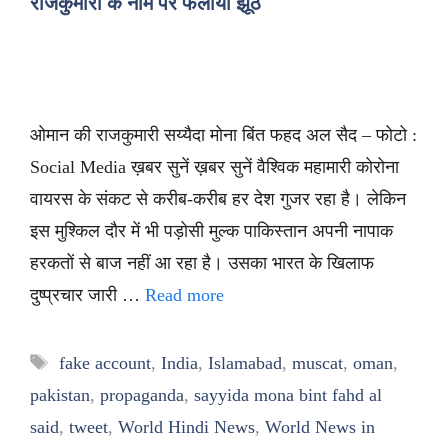
राजकुमारी के नाम पर फैलाया झूठ
ओमान की राजकुमारी सय्यैदा मोना बिंत फहद अल सैद – फोटो :
Social Media ख़बर सुनें ख़बर सुनें वैश्विक महामारी कोरोना
वायरस के संकट से करीब-करीब हर देश गुजर रहा है। लेकिन
इस मुश्किल दौर में भी पड़ोसी मुल्क पाकिस्तान अपनी नापाक
हरकतों से बाज नहीं आ रहा है। उसका भारत के खिलाफ
दुष्प्रचार जारी …
Read more
Tags
fake account
,
India
,
Islamabad
,
muscat
,
oman
,
pakistan
,
propaganda
,
sayyida mona bint fahd al
said
,
tweet
,
World Hindi News
,
World News in