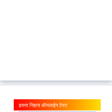
इयत्ता निहाय ऑनलाईन टेस्ट