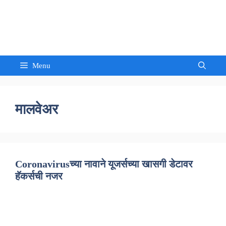
Skip
to
Sandeep Waghmore
content
Menu
मालवेअर
Coronavirusच्या नावाने यूजर्सच्या खासगी डेटावर
हॅकर्सची नजर