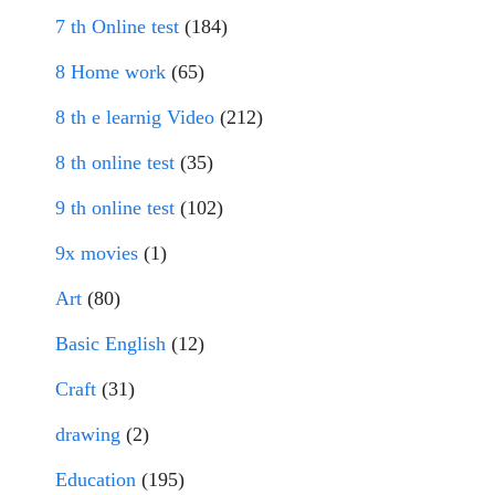
7 th Online test
(184)
8 Home work
(65)
8 th e learnig Video
(212)
8 th online test
(35)
9 th online test
(102)
9x movies
(1)
Art
(80)
Basic English
(12)
Craft
(31)
drawing
(2)
Education
(195)