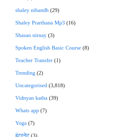
shaley nibandh
(29)
Shaley Prarthana Mp3
(16)
Shasan nirnay
(3)
Spoken English Basic Course
(8)
Teacher Transfer
(1)
Trending
(2)
Uncategorised
(3,818)
Vidnyan katha
(39)
Whats app
(7)
Yoga
(7)
इंटरनेट
(3)