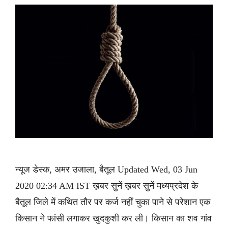
न्यूज डेस्क, अमर उजाला, बैतूल Updated Wed, 03 Jun
2020 02:34 AM IST ख़बर सुनें ख़बर सुनें मध्यप्रदेश के
बैतूल जिले में कथित तौर पर कर्ज नहीं चुका पाने से परेशान एक
किसान ने फांसी लगाकर खुदकुशी कर ली। किसान का शव गांव