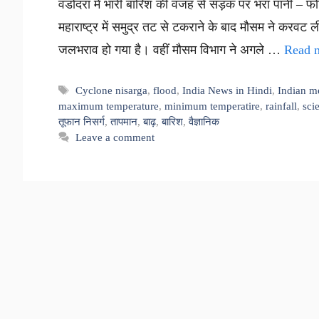
वडोदरा में भारी बारिश की वजह से सड़क पर भरा पानी – फोटो
महाराष्ट्र में समुद्र तट से टकराने के बाद मौसम ने करवट ल
जलभराव हो गया है। वहीं मौसम विभाग ने अगले …
Read 
Tags
Cyclone nisarga
,
flood
,
India News in Hindi
,
Indian m
maximum temperature
,
minimum temperatire
,
rainfall
,
scie
तूफान निसर्ग
,
तापमान
,
बाढ़
,
बारिश
,
वैज्ञानिक
Leave a comment