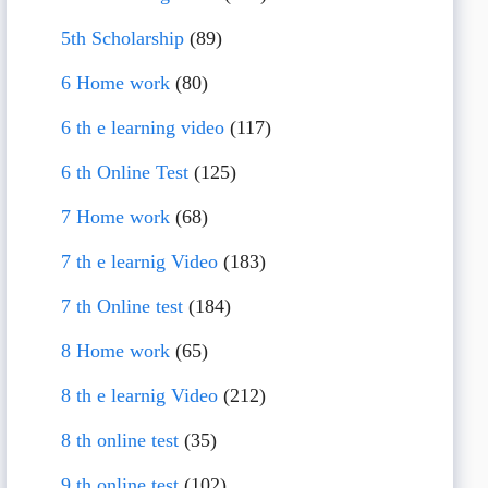
5th Scholarship
(89)
6 Home work
(80)
6 th e learning video
(117)
6 th Online Test
(125)
7 Home work
(68)
7 th e learnig Video
(183)
7 th Online test
(184)
8 Home work
(65)
8 th e learnig Video
(212)
8 th online test
(35)
9 th online test
(102)