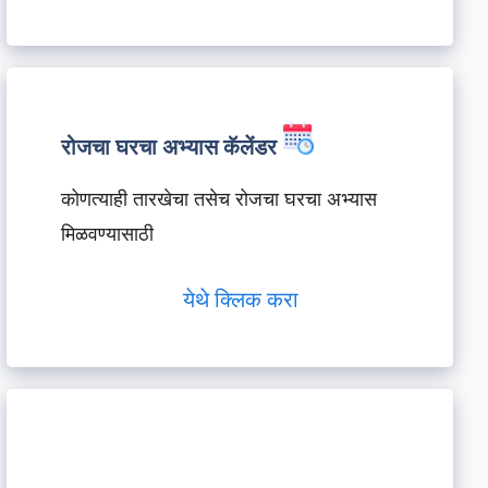
रोजचा घरचा अभ्यास कॅलेंडर
कोणत्याही तारखेचा तसेच रोजचा घरचा अभ्यास
मिळवण्यासाठी
येथे क्लिक करा