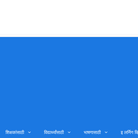
शिक्षकांसाठी
विद्यार्थ्यांसाठी
भाषणासाठी
इ लर्निग व