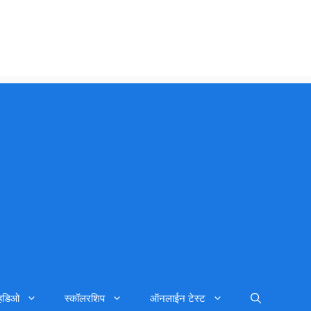
्हिडिओ
स्कॉलरशिप
ऑनलाईन टेस्ट