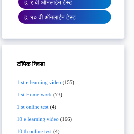
इ. ९ वी ऑनलाईन टेस्ट
इ. १० वी ऑनलाईन टेस्ट
टॉपिक निवडा
1 st e learning video
(155)
1 st Home work
(73)
1 st online test
(4)
10 e learning video
(166)
10 th online test
(4)