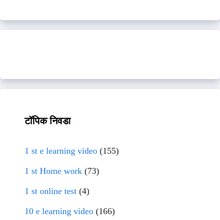
टॉपिक निवडा
1 st e learning video
(155)
1 st Home work
(73)
1 st online test
(4)
10 e learning video
(166)