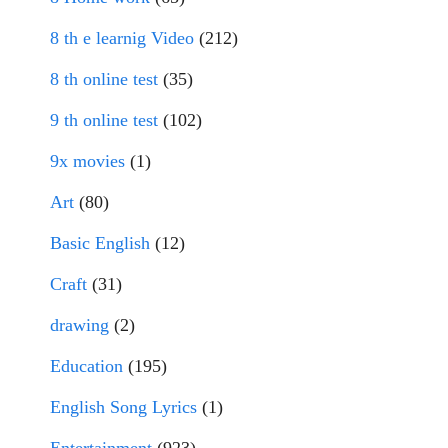
8 th e learnig Video
(212)
8 th online test
(35)
9 th online test
(102)
9x movies
(1)
Art
(80)
Basic English
(12)
Craft
(31)
drawing
(2)
Education
(195)
English Song Lyrics
(1)