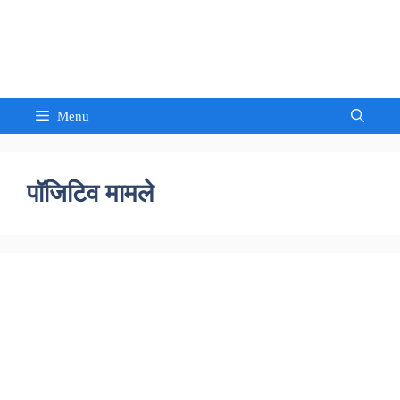
Skip
to
Sandeep Waghmore
content
Menu
पॉजिटिव मामले