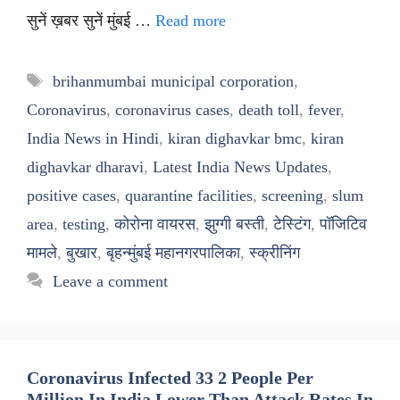
सुनें ख़बर सुनें मुंबई …
Read more
Tags
brihanmumbai municipal corporation
,
Coronavirus
,
coronavirus cases
,
death toll
,
fever
,
India News in Hindi
,
kiran dighavkar bmc
,
kiran
dighavkar dharavi
,
Latest India News Updates
,
positive cases
,
quarantine facilities
,
screening
,
slum
area
,
testing
,
कोरोना वायरस
,
झुग्गी बस्ती
,
टेस्टिंग
,
पॉजिटिव
मामले
,
बुखार
,
बृहन्मुंबई महानगरपालिका
,
स्क्रीनिंग
Leave a comment
Coronavirus Infected 33 2 People Per
Million In India Lower Than Attack Rates In