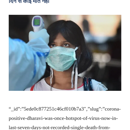
दिन से कोई मौत नहीं
“_id”:”5ede0c877251c46cf010b7a3″,”slug”:”corona-
positive-dharavi-was-once-hotspot-of-virus-now-in-
last-seven-days-not-recorded-single-death-from-