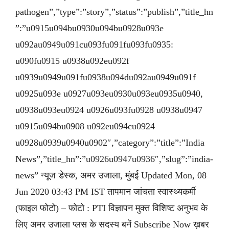
pathogen”,”type”:”story”,”status”:”publish”,”title_hn
”:”u0915u094bu0930u094bu0928u093e
u092au0949u091cu093fu091fu093fu0935:
u090fu0915 u0938u092eu092f
u0939u0949u091fu0938u094du092au0949u091f
u0925u093e u0927u093eu0930u093eu0935u0940,
u0938u093eu0924 u0926u093fu0928 u0938u0947
u0915u094bu0908 u092eu094cu0924
u0928u0939u0940u0902″,”category”:”title”:”India
News”,”title_hn”:”u0926u0947u0936″,”slug”:”india-
news” न्यूज डेस्क, अमर उजाला, मुंबई Updated Mon, 08
Jun 2020 03:43 PM IST तापमान जांचता स्वास्थ्यकर्मी
(फाइल फोटो) – फोटो : PTI विज्ञापन मुक्त विशिष्ट अनुभव के
लिए अमर उजाला प्लस के सदस्य बनें Subscribe Now ख़बर