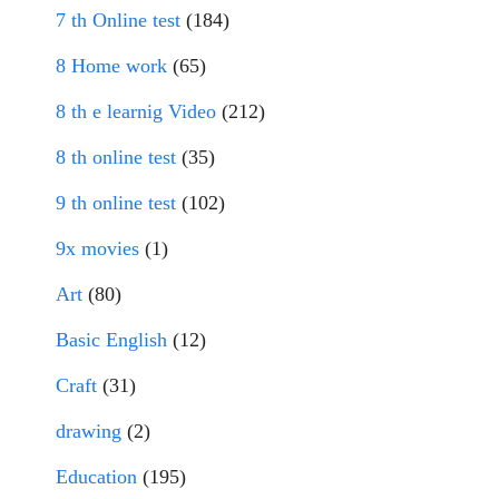
7 th Online test
(184)
8 Home work
(65)
8 th e learnig Video
(212)
8 th online test
(35)
9 th online test
(102)
9x movies
(1)
Art
(80)
Basic English
(12)
Craft
(31)
drawing
(2)
Education
(195)