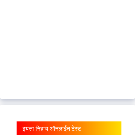
इयत्ता निहाय ऑनलाईन टेस्ट