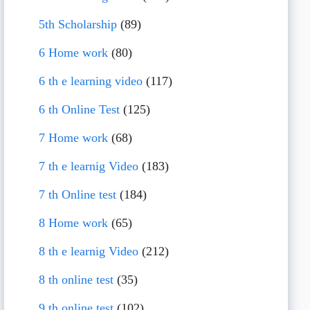
5th Scholarship
(89)
6 Home work
(80)
6 th e learning video
(117)
6 th Online Test
(125)
7 Home work
(68)
7 th e learnig Video
(183)
7 th Online test
(184)
8 Home work
(65)
8 th e learnig Video
(212)
8 th online test
(35)
9 th online test
(102)