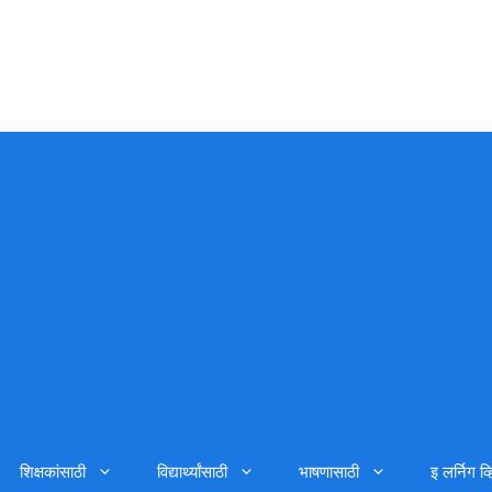
शिक्षकांसाठी
विद्यार्थ्यांसाठी
भाषणासाठी
इ लर्निग व