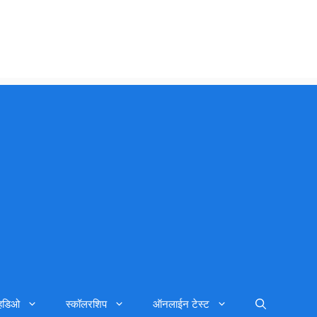
्हिडिओ
स्कॉलरशिप
ऑनलाईन टेस्ट