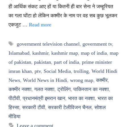
ही आर्थिक संकट आए हों या कितनी ही बार सेना ने जम्हूरियत
का गला घोंटा हो लेकिन कश्मीर के नाम पर वह सब कुछ भूलकर
एकजुट …
Read more
Tags
government television channel
,
government tv
,
Islamabad
,
kashmir
,
kashmir map
,
map of india
,
map
of pakistan
,
pakistan
,
part of india
,
prime minister
imran khan
,
ptv
,
Social Media
,
trolling
,
World Hindi
News
,
World News in Hindi
,
wrong map
,
कश्मीर
,
कश्मीर नक्शा
,
गलत नक्शा
,
ट्रोलिंग
,
पाकिस्तान का नक्शा
,
पीटीवी
,
प्रधानमंत्री इमरान खान
,
भारत का नक्शा
,
भारत का
हिस्सा
,
सरकारी टीवी
,
सरकारी टेलीविजन चैनल
,
सोशल
मीडिया
Leave a comment