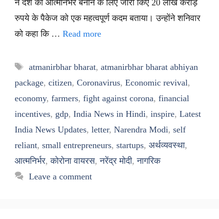
ने देश को आत्मनिर्भर बनाने के लिए जारी किए 20 लाख करोड़
रुपये के पैकेज को एक महत्वपूर्ण कदम बताया। उन्होंने शनिवार
को कहा कि …
Read more
Tags
atmanirbhar bharat
,
atmanirbhar bharat abhiyan
package
,
citizen
,
Coronavirus
,
Economic revival
,
economy
,
farmers
,
fight against corona
,
financial
incentives
,
gdp
,
India News in Hindi
,
inspire
,
Latest
India News Updates
,
letter
,
Narendra Modi
,
self
reliant
,
small entrepreneurs
,
startups
,
अर्थव्यवस्था
,
आत्मनिर्भर
,
कोरोना वायरस
,
नरेंद्र मोदी
,
नागरिक
Leave a comment