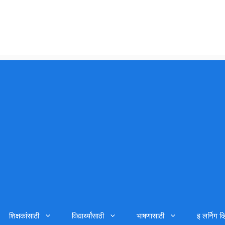
शिक्षकांसाठी
विद्यार्थ्यांसाठी
भाषणासाठी
इ लर्निग व