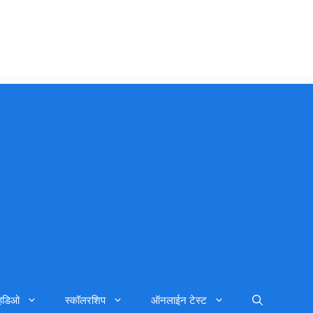
्हिडिओ
स्कॉलरशिप
ऑनलाईन टेस्ट