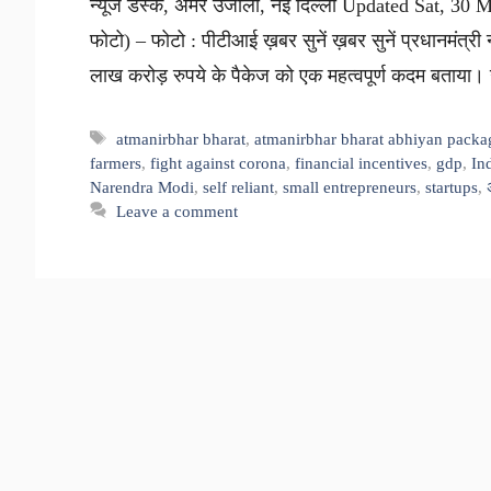
न्यूज डेस्क, अमर उजाला, नई दिल्ली Updated Sat, 30 M
फोटो) – फोटो : पीटीआई ख़बर सुनें ख़बर सुनें प्रधानमंत्री 
लाख करोड़ रुपये के पैकेज को एक महत्वपूर्ण कदम बताया।
Tags
atmanirbhar bharat
,
atmanirbhar bharat abhiyan packa
farmers
,
fight against corona
,
financial incentives
,
gdp
,
In
Narendra Modi
,
self reliant
,
small entrepreneurs
,
startups
,
Leave a comment