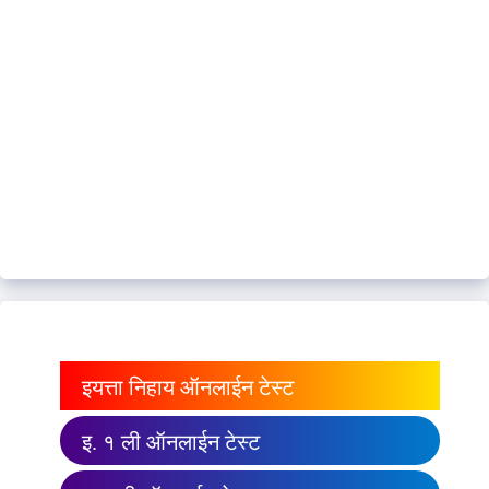
इयत्ता निहाय ऑनलाईन टेस्ट
इ. १ ली ऑनलाईन टेस्ट