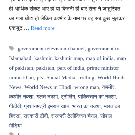
ही आर्थिक संकट आए हों या कितनी ही बार सेना ने जम्हूरियत
का गला घोंटा हो लेकिन कश्मीर के नाम पर वह सब कुछ भूलकर
एकजुट …
Read more
Tags
government television channel
,
government tv
,
Islamabad
,
kashmir
,
kashmir map
,
map of india
,
map
of pakistan
,
pakistan
,
part of india
,
prime minister
imran khan
,
ptv
,
Social Media
,
trolling
,
World Hindi
News
,
World News in Hindi
,
wrong map
,
कश्मीर
,
कश्मीर नक्शा
,
गलत नक्शा
,
ट्रोलिंग
,
पाकिस्तान का नक्शा
,
पीटीवी
,
प्रधानमंत्री इमरान खान
,
भारत का नक्शा
,
भारत का
हिस्सा
,
सरकारी टीवी
,
सरकारी टेलीविजन चैनल
,
सोशल
मीडिया