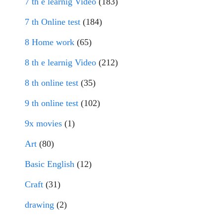
7 th e learnig Video
(183)
7 th Online test
(184)
8 Home work
(65)
8 th e learnig Video
(212)
8 th online test
(35)
9 th online test
(102)
9x movies
(1)
Art
(80)
Basic English
(12)
Craft
(31)
drawing
(2)