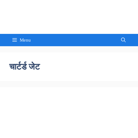
Skip
to
Sandeep Waghmore
content
Menu
चार्टर्ड जेट