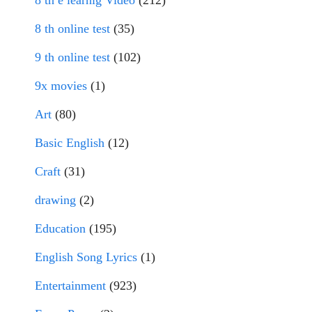
8 th e learnig Video
(212)
8 th online test
(35)
9 th online test
(102)
9x movies
(1)
Art
(80)
Basic English
(12)
Craft
(31)
drawing
(2)
Education
(195)
English Song Lyrics
(1)
Entertainment
(923)