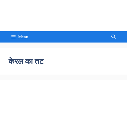
Skip
to
Sandeep Waghmore
content
Menu
केरल का तट