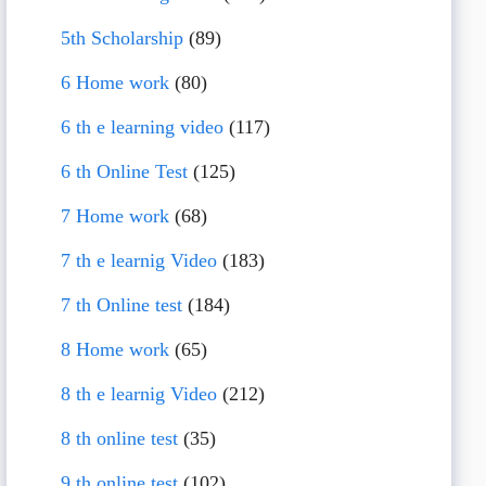
5th Scholarship
(89)
6 Home work
(80)
6 th e learning video
(117)
6 th Online Test
(125)
7 Home work
(68)
7 th e learnig Video
(183)
7 th Online test
(184)
8 Home work
(65)
8 th e learnig Video
(212)
8 th online test
(35)
9 th online test
(102)