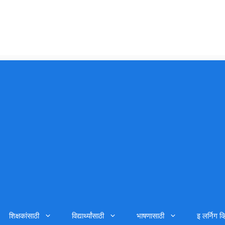
शिक्षकांसाठी
विद्यार्थ्यांसाठी
भाषणासाठी
इ लर्निग व