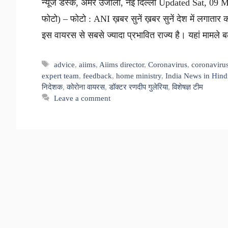
न्यूज डेस्क, अमर उजाला, नई दिल्ली Updated Sat, 09
फोटो) – फोटो : ANI ख़बर सुनें ख़बर सुनें देश में लगातार क
इस वायरस से सबसे ज्यादा प्रभावित राज्य है। यहां माम
Tags
advice
,
aiims
,
Aiims director
,
Coronavirus
,
coronaviru
expert team
,
feedback
,
home ministry
,
India News in Hind
निदेशक
,
कोरोना वायरस
,
डॉक्टर रणदीप गुलेरिया
,
विशेषज्ञ टीम
Leave a comment