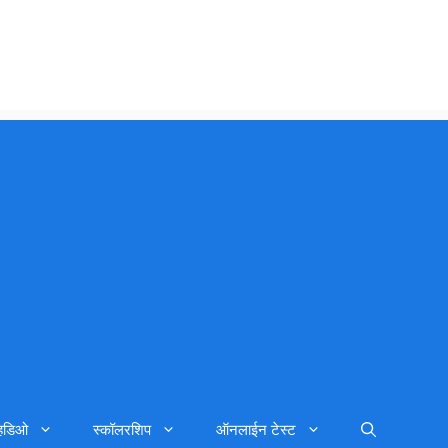
्हिडिओ
स्कॉलरशिप
ऑनलाईन टेस्ट