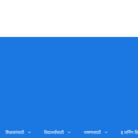
शिक्षकांसाठी
विद्यार्थ्यांसाठी
भाषणासाठी
इ लर्निग व