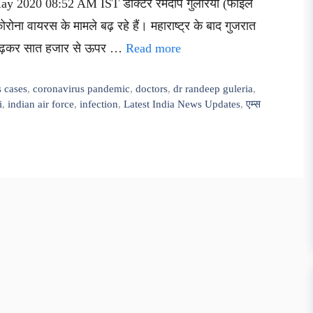
 May 2020 08:52 AM IST डॉक्टर रमदीप गुलेरिया (फाइल
ोरोना वायरस के मामले बढ़ रहे हैं। महाराष्ट्र के बाद गुजरात
ले बढ़कर सात हजार से ऊपर …
Read more
s cases
,
coronavirus pandemic
,
doctors
,
dr randeep guleria
,
i
,
indian air force
,
infection
,
Latest India News Updates
,
एम्स