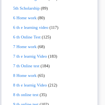
5th Scholarship
(89)
6 Home work
(80)
6 th e learning video
(117)
6 th Online Test
(125)
7 Home work
(68)
7 th e learnig Video
(183)
7 th Online test
(184)
8 Home work
(65)
8 th e learnig Video
(212)
8 th online test
(35)
9 th online test
(102)