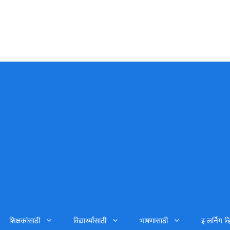
शिक्षकांसाठी
विद्यार्थ्यांसाठी
भाषणासाठी
इ लर्निग व