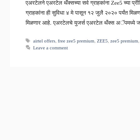
एअरटेलने एअरटेल थँक्सच्या सर्व ग्राहकांना Zee5 च्या प्री
ग्राहकांना ही सुविधा ४ मे पासून १२ जुलै २०२० पर्यंत मि
मिळणार आहे. एअरटेलचे युजर्स एअरटेल थँक्स अॅपमध्य
Tags
airtel offers
,
free zee5 premium
,
ZEE5
,
zee5 premium
Leave a comment