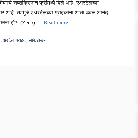
मियमचे सब्सक्रिप्शन फ्रीमध्ये दिले आहे. एअरटेलच्या
ळणार आहे. त्यामुळे एअरटेलच्या ग्राहकांना आता डबल आनंद
े जाऊन झी५ (Zee5) …
Read more
,
एअरटेल ग्राहक
,
लॉकडाऊन