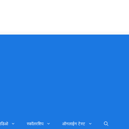
्हिडिओ
स्कॉलरशिप
ऑनलाईन टेस्ट