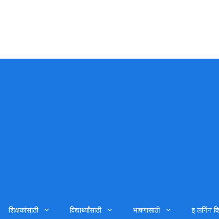
शिक्षकांसाठी
विद्यार्थ्यांसाठी
भाषणासाठी
इ लर्निग व