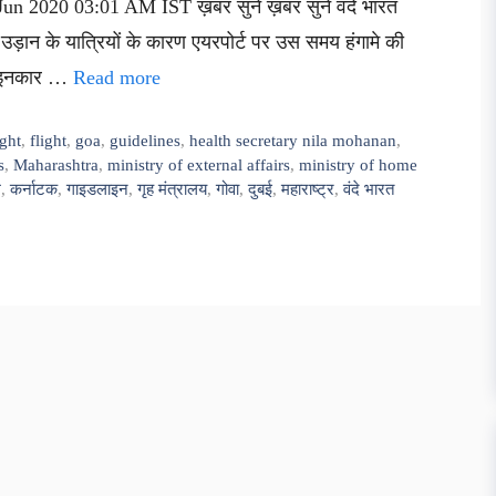
un 2020 03:01 AM IST ख़बर सुनें ख़बर सुनें वंदे भारत
ड़ान के यात्रियों के कारण एयरपोर्ट पर उस समय हंगामे की
से इनकार …
Read more
ight
,
flight
,
goa
,
guidelines
,
health secretary nila mohanan
,
s
,
Maharashtra
,
ministry of external affairs
,
ministry of home
म
,
कर्नाटक
,
गाइडलाइन
,
गृह मंत्रालय
,
गोवा
,
दुबई
,
महाराष्ट्र
,
वंदे भारत