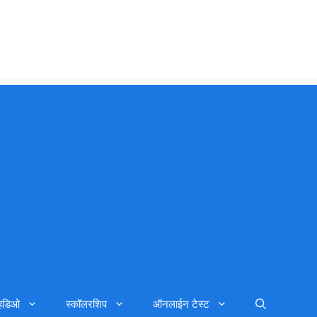
्हिडिओ
स्कॉलरशिप
ऑनलाईन टेस्ट