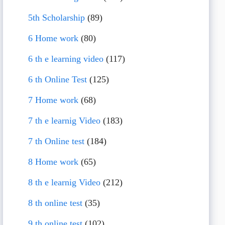
5th Scholarship
(89)
6 Home work
(80)
6 th e learning video
(117)
6 th Online Test
(125)
7 Home work
(68)
7 th e learnig Video
(183)
7 th Online test
(184)
8 Home work
(65)
8 th e learnig Video
(212)
8 th online test
(35)
9 th online test
(102)