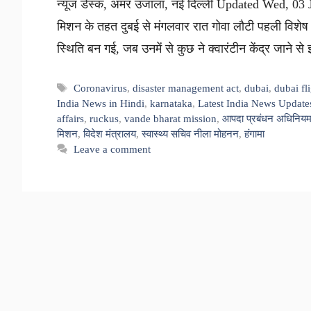
न्यूज डेस्क, अमर उजाला, नई दिल्ली Updated Wed, 03 J
मिशन के तहत दुबई से मंगलवार रात गोवा लौटी पहली विशेष उ
स्थिति बन गई, जब उनमें से कुछ ने क्वारंटीन केंद्र जाने 
Tags
Coronavirus
,
disaster management act
,
dubai
,
dubai fl
India News in Hindi
,
karnataka
,
Latest India News Update
affairs
,
ruckus
,
vande bharat mission
,
आपदा प्रबंधन अधिनिय
मिशन
,
विदेश मंत्रालय
,
स्वास्थ्य सचिव नीला मोहनन
,
हंगामा
Leave a comment