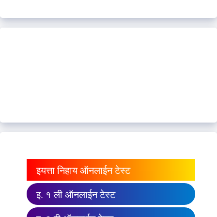
इयत्ता निहाय ऑनलाईन टेस्ट
इ. १ ली ऑनलाईन टेस्ट