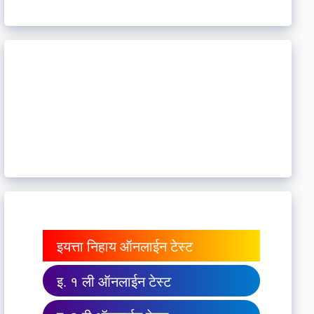
इयत्ता निहाय ऑनलाईन टेस्ट
इ. १ ली ऑनलाईन टेस्ट