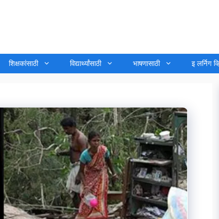
शिक्षकांसाठी
विद्यार्थ्यांसाठी
भाषणासाठी
इ लर्निग व