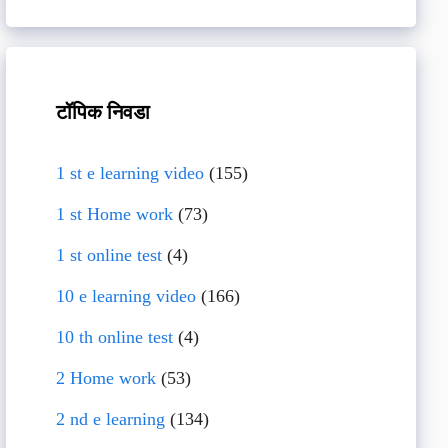
टॉपिक निवडा
1 st e learning video
(155)
1 st Home work
(73)
1 st online test
(4)
10 e learning video
(166)
10 th online test
(4)
2 Home work
(53)
2 nd e learning
(134)