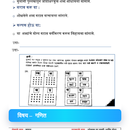
विषय – गणित