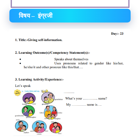
विषय – इंग्रजी