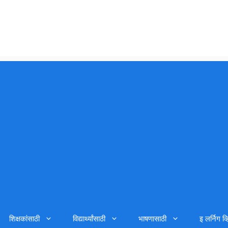
शिक्षकांसाठी
विद्यार्थ्यांसाठी
भाषणासाठी
इ लर्निग व