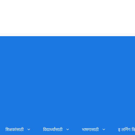
शिक्षकांसाठी
विद्यार्थ्यांसाठी
भाषणासाठी
इ लर्निग व