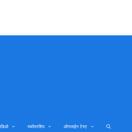
्हिडिओ
स्कॉलरशिप
ऑनलाईन टेस्ट