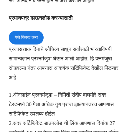
सण आनंदाने व उत्साहाने साजरा करणार आहोत.
प्रमाणपत्र डाऊनलोड करण्यासाठी
येथे क्लिक करा
प्रजासत्ताक दिनाचे औचित्य साधून सर्वांसाठी भारताविषयी
सामान्यज्ञान प्रश्नमंजुषा घेऊन आलो आहोत. हि प्र्श्नमंजुषा
सोडवल्या नंतर आपणास आकर्षक सर्टिफिकेट देखील मिळणार
आहे .
1.ऑनलाईन प्रश्नमंजूषा – निर्मिती संदीप वाघमोरे सदर
टेस्टमध्ये 30 पेक्षा अधिक गुण प्राप्त झाल्यानंतरच आपणास
सर्टिफिकेट उपलब्ध होईल
2.सदर सर्टिफिकेट डाउनलोड ची लिंक आपणास दिनांक 27