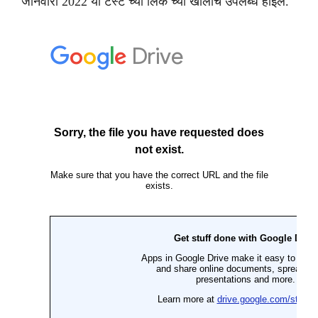
जानेवारी 2022 या टेस्ट च्या लिंक च्या खालीच उपलब्ध होईल.