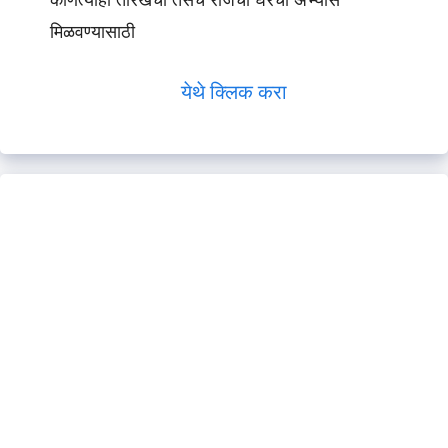
कोणत्याही तारखेचा तसेच रोजचा घरचा अभ्यास
मिळवण्यासाठी
येथे क्लिक करा