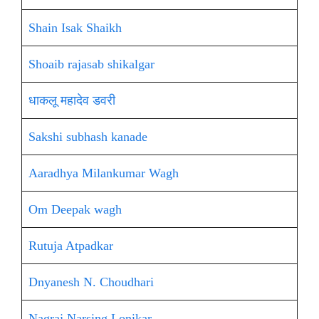
Shain Isak Shaikh
Shoaib rajasab shikalgar
धाकलू महादेव डवरी
Sakshi subhash kanade
Aaradhya Milankumar Wagh
Om Deepak wagh
Rutuja Atpadkar
Dnyanesh N. Choudhari
Nagraj Narsing Lonikar