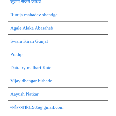
सुवर्णा संजय जाधव
Rutuja mahadev shendge .
Agale Alaka Abasaheb
Swara Kiran Gunjal
Pradip
Dattatry malhari Kate
Vijay dhangar birhade
Aayush Natkar
मनोहरसवांत1985@gmail.com