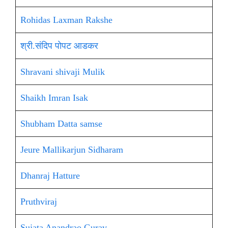
Rohidas Laxman Rakshe
श्री.संदिप पोपट आडकर
Shravani shivaji Mulik
Shaikh Imran Isak
Shubham Datta samse
Jeure Mallikarjun Sidharam
Dhanraj Hatture
Pruthviraj
Sujata Anandrao Gurav