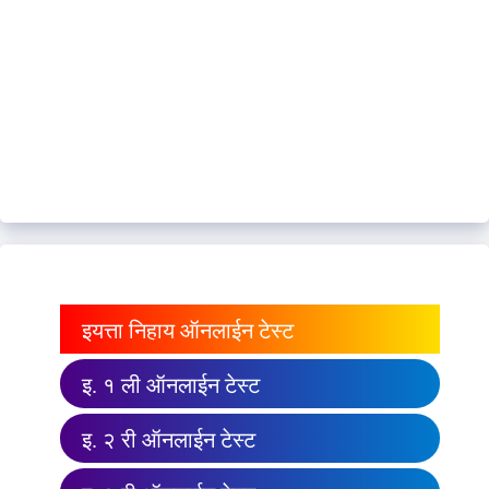
इयत्ता निहाय ऑनलाईन टेस्ट
इ. १ ली ऑनलाईन टेस्ट
इ. २ री ऑनलाईन टेस्ट