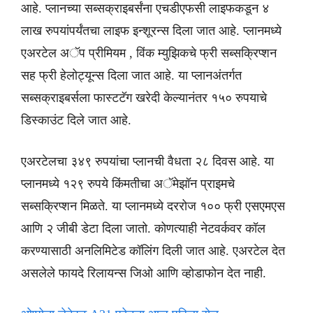
आहे. प्लानच्या सब्सक्राइबर्संना एचडीएफसी लाइफकडून ४
लाख रुपयांपर्यंतचा लाइफ इन्शूरन्स दिला जात आहे. प्लानमध्ये
एअरटेल अॅप प्रीमियम , विंक म्युझिकचे फ्री सब्सक्रिप्शन
सह फ्री हेलोट्यून्स दिला जात आहे. या प्लानअंतर्गत
सब्सक्राइबर्सला फास्टटॅग खरेदी केल्यानंतर १५० रुपयाचे
डिस्काउंट दिले जात आहे.
एअरटेलचा ३४९ रुपयांचा प्लानची वैधता २८ दिवस आहे. या
प्लानमध्ये १२९ रुपये किंमतीचा अॅमेझॉन प्राइमचे
सब्सक्रिप्शन मिळते. या प्लानमध्ये दररोज १०० फ्री एसएमएस
आणि २ जीबी डेटा दिला जातो. कोणत्याही नेटवर्कवर कॉल
करण्यासाठी अनलिमिटेड कॉलिंग दिली जात आहे. एअरटेल देत
असलेले फायदे रिलायन्स जिओ आणि व्होडाफोन देत नाही.