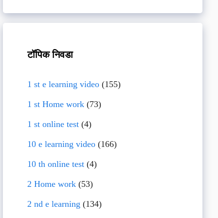
टॉपिक निवडा
1 st e learning video
(155)
1 st Home work
(73)
1 st online test
(4)
10 e learning video
(166)
10 th online test
(4)
2 Home work
(53)
2 nd e learning
(134)