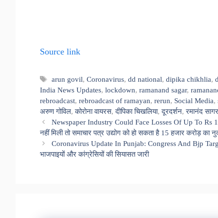
Source link
Tags
arun govil
,
Coronavirus
,
dd national
,
dipika chikhlia
,
India News Updates
,
lockdown
,
ramanand sagar
,
ramanand
rebroadcast
,
rebroadcast of ramayan
,
rerun
,
Social Media
,
अरुण गोविल
,
कोरोना वायरस
,
दीपिका चिखलिया
,
दूरदर्शन
,
रमानंद साग
Newspaper Industry Could Face Losses Of Up To Rs 15
नहीं मिली तो समाचार पत्र उद्योग को हो सकता है 15 हजार करोड़ का 
Coronavirus Update In Punjab: Congress And Bjp Target E
भाजपाइयों और कांग्रेसियों की सियासत जारी