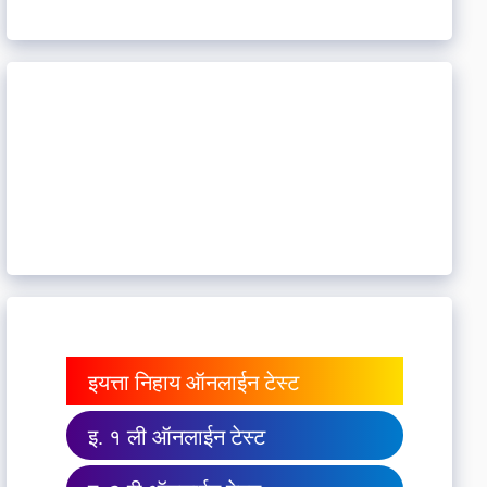
इयत्ता निहाय ऑनलाईन टेस्ट
इ. १ ली ऑनलाईन टेस्ट