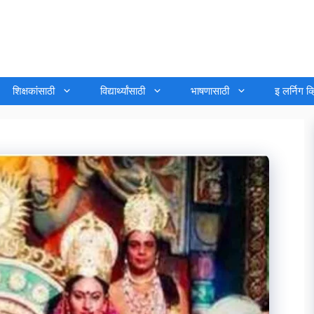
शिक्षकांसाठी
विद्यार्थ्यांसाठी
भाषणासाठी
इ लर्निग व