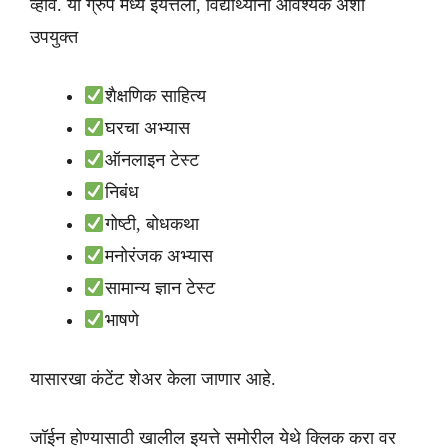
व्हावे. या ग्रुप मध्ये इयत्तेला, विद्यार्थ्यांना आवश्यक अशा
उपयुक्त
शैक्षणिक साहित्य
घरचा अभ्यास
ऑनलाइन टेस्ट
निबंध
गोष्टी, बोधकथा
मनोरंजक अभ्यास
सामान्य ज्ञान टेस्ट
भाषणे
यासारखा कंटेंट शेअर केला जाणार आहे.
जॉईन होण्यासाठी खालील इयत्ते समोरील येथे क्लिक करा वर