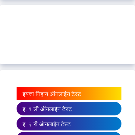
इयत्ता निहाय ऑनलाईन टेस्ट
इ. १ ली ऑनलाईन टेस्ट
इ. २ री ऑनलाईन टेस्ट