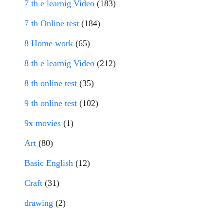
7 th e learnig Video
(183)
7 th Online test
(184)
8 Home work
(65)
8 th e learnig Video
(212)
8 th online test
(35)
9 th online test
(102)
9x movies
(1)
Art
(80)
Basic English
(12)
Craft
(31)
drawing
(2)