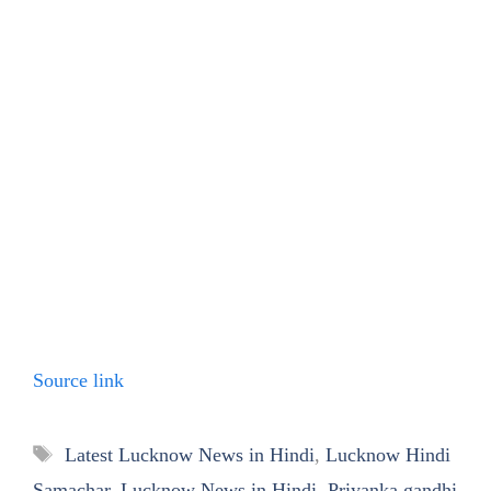
Source link
Tags
Latest Lucknow News in Hindi
,
Lucknow Hindi
Samachar
,
Lucknow News in Hindi
,
Priyanka gandhi