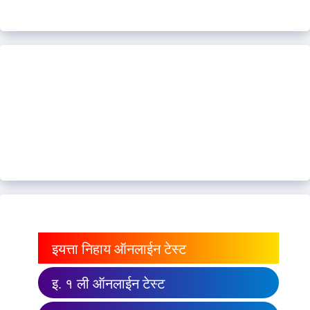
इयत्ता निहाय ऑनलाईन टेस्ट
इ. १ ली ऑनलाईन टेस्ट