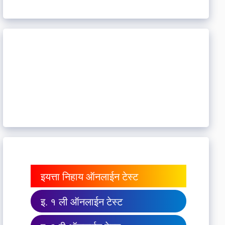
इयत्ता निहाय ऑनलाईन टेस्ट
इ. १ ली ऑनलाईन टेस्ट