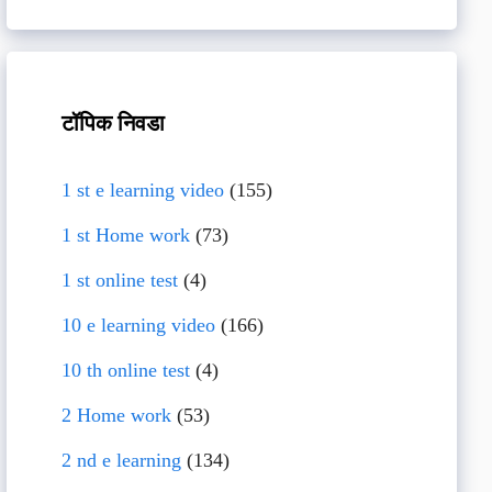
टॉपिक निवडा
1 st e learning video
(155)
1 st Home work
(73)
1 st online test
(4)
10 e learning video
(166)
10 th online test
(4)
2 Home work
(53)
2 nd e learning
(134)