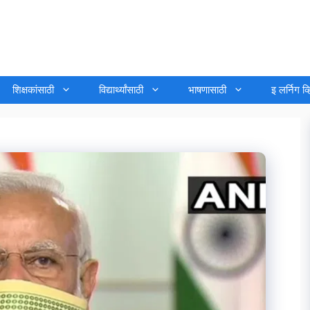
शिक्षकांसाठी
विद्यार्थ्यांसाठी
भाषणासाठी
इ लर्निग व