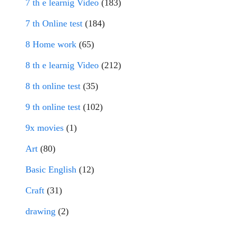
7 th e learnig Video
(183)
7 th Online test
(184)
8 Home work
(65)
8 th e learnig Video
(212)
8 th online test
(35)
9 th online test
(102)
9x movies
(1)
Art
(80)
Basic English
(12)
Craft
(31)
drawing
(2)