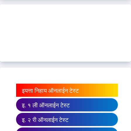
इयत्ता निहाय ऑनलाईन टेस्ट
इ. १ ली ऑनलाईन टेस्ट
इ. २ री ऑनलाईन टेस्ट