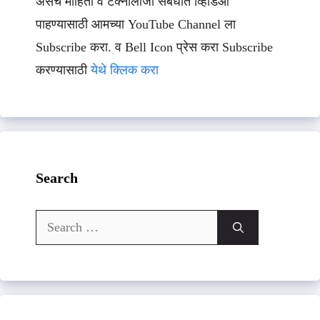
असेच माहिती व टेक्नॉलॉजी संबधीत व्हिडिओ
पाहण्यासाठी आमच्या YouTube Channel ला
Subscribe करा. व Bell Icon प्रेस करा Subscribe
करण्यासाठी
येथे क्लिक करा
Search
Search
for: