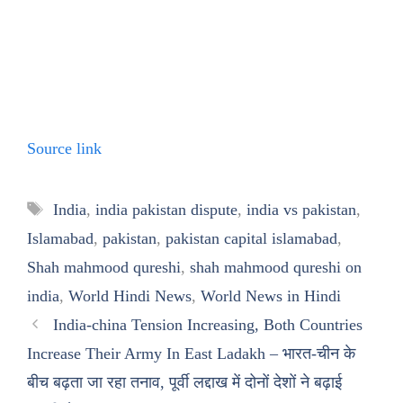
Source link
Tags
India
,
india pakistan dispute
,
india vs pakistan
,
Islamabad
,
pakistan
,
pakistan capital islamabad
,
Shah mahmood qureshi
,
shah mahmood qureshi on
india
,
World Hindi News
,
World News in Hindi
India-china Tension Increasing, Both Countries
Increase Their Army In East Ladakh – भारत-चीन के
बीच बढ़ता जा रहा तनाव, पूर्वी लद्दाख में दोनों देशों ने बढ़ाई