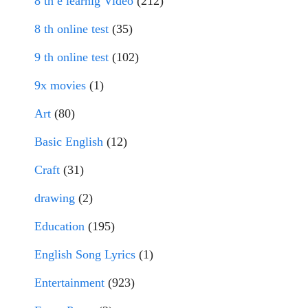
8 th e learnig Video
(212)
8 th online test
(35)
9 th online test
(102)
9x movies
(1)
Art
(80)
Basic English
(12)
Craft
(31)
drawing
(2)
Education
(195)
English Song Lyrics
(1)
Entertainment
(923)