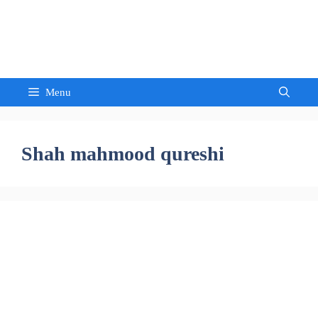
Skip
to
Sandeep Waghmore
content
Menu
Shah mahmood qureshi