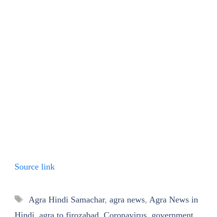
Source link
Tags
Agra Hindi Samachar
,
agra news
,
Agra News in
Hindi
,
agra to firozabad
,
Coronavirus
,
government