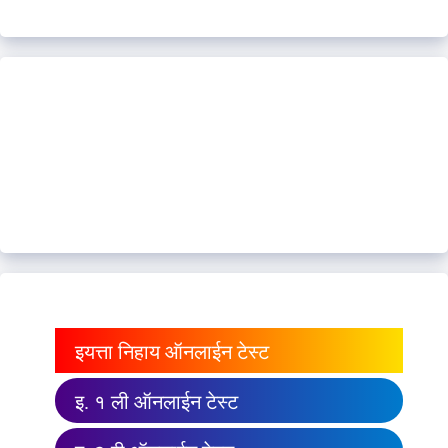
इयत्ता निहाय ऑनलाईन टेस्ट
इ. १ ली ऑनलाईन टेस्ट