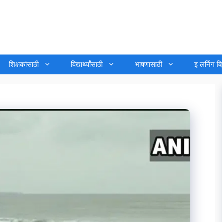
शिक्षकांसाठी
विद्यार्थ्यांसाठी
भाषणासाठी
इ लर्निग व