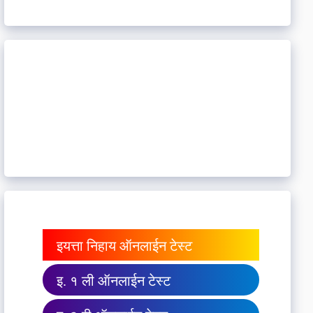
इयत्ता निहाय ऑनलाईन टेस्ट
इ. १ ली ऑनलाईन टेस्ट