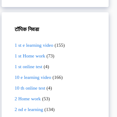
टॉपिक निवडा
1 st e learning video
(155)
1 st Home work
(73)
1 st online test
(4)
10 e learning video
(166)
10 th online test
(4)
2 Home work
(53)
2 nd e learning
(134)